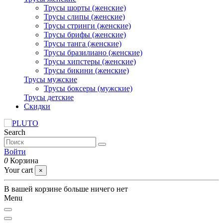
Трусы шорты (женские)
Трусы слипы (женские)
Трусы стринги (женские)
Трусы брифы (женские)
Трусы танга (женские)
Трусы бразилиано (женские)
Трусы хипстеры (женские)
Трусы бикини (женские)
Трусы мужские
Трусы боксеры (мужские)
Трусы детские
Скидки
Search
Войти
0
Корзина
Your cart
×
В вашей корзине больше ничего нет
Menu