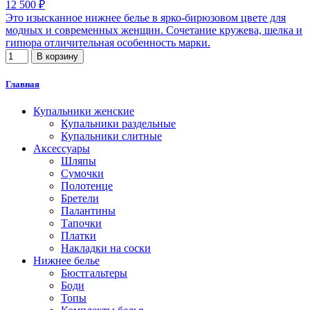
12 500 ₽
Это изысканное нижнее белье в ярко-бирюзовом цвете для
модных и современных женщин. Сочетание кружева, шелка и
гипюра отличительная особенность марки.
В корзину
Главная
Купальники женские
Купальники раздельные
Купальники слитные
Аксессуары
Шляпы
Сумочки
Полотенце
Бретели
Палантины
Тапочки
Платки
Накладки на соски
Нижнее белье
Бюстгальтеры
Боди
Топы