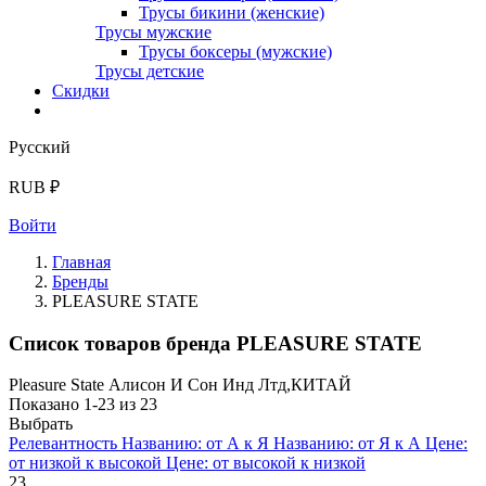
Трусы бикини (женские)
Трусы мужские
Трусы боксеры (мужские)
Трусы детские
Скидки
Русский
RUB ₽
Войти
Главная
Бренды
PLEASURE STATE
Список товаров бренда PLEASURE STATE
Pleasure State Алисон И Сон Инд Лтд,КИТАЙ
Показано 1-23 из 23
Выбрать
Релевантность
Названию: от А к Я
Названию: от Я к А
Цене:
от низкой к высокой
Цене: от высокой к низкой
23