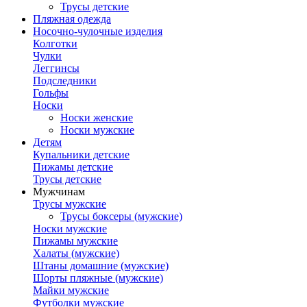
Трусы детские
Пляжная одежда
Носочно-чулочные изделия
Колготки
Чулки
Леггинсы
Подследники
Гольфы
Носки
Носки женские
Носки мужские
Детям
Купальники детские
Пижамы детские
Трусы детские
Мужчинам
Трусы мужские
Трусы боксеры (мужские)
Носки мужские
Пижамы мужские
Халаты (мужские)
Штаны домашние (мужские)
Шорты пляжные (мужские)
Майки мужские
Футболки мужские