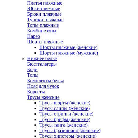
Платья пляжные
Юбки пляжные
Брюки пляжные
Туники пляжные
Топы пляжные
Комбинезоны
Парео
Шорты пляжные
Шорты пляжные (женские)
Шорты пляжные (мужские)
Нижнее белье
Бюстгальтеры
Боди
Топы
Комплекты белья
Пояс для чулок
Корсеты
Трусы женские
Трусы шорты (женские)
Трусы слипы (женские)
Трусы стринги (женские)
Трусы брифы (женские)
Трусы танга (женские)
Трусы бразилиано (женские)
Трусы хипстеры (женские)