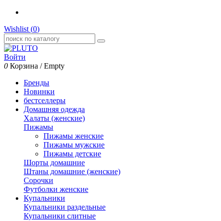
Wishlist (
0
)
Войти
0
Корзина
/
Empty
Бренды
Новинки
бестселлеры
Домашняя одежда
Халаты (женские)
Пижамы
Пижамы женские
Пижамы мужские
Пижамы детские
Шорты домашние
Штаны домашние (женские)
Сорочки
Футболки женские
Купальники
Купальники раздельные
Купальники слитные