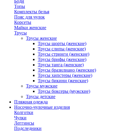
Боди
Топы
Комплекты белья
Пояс для чулок
Корсеты
Майки женские
Трусы
Трусы женские
Трусы шорты (женские)
Трусы слипы (женские)
Трусы стринги (женские)
Трусы брифы (женские)
Трусы танга (женские)
Трусы бразилиано (женские)
Трусы хипстеры (женские)
Трусы бикини (женские)
Трусы мужские
Трусы боксеры (мужские)
Трусы детские
Пляжная одежда
Носочно-чулочные изделия
Колготки
Чулки
Леггинсы
Подследники