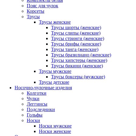
Комплекты белья
Пояс для чулок
Корсеты
Трусы
Трусы женские
Трусы шорты (женские)
Трусы слипы (женские)
Трусы стринги (женские)
Трусы брифы (женские)
Трусы танга (женские)
Трусы бразилиано (женские)
Трусы хипстеры (женские)
Трусы бикини (женские)
Трусы мужские
Трусы боксеры (мужские)
Трусы детские
Носочно-чулочные изделия
Колготки
Чулки
Леггинсы
Подследники
Гольфы
Носки
Носки мужские
Носки женские