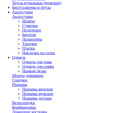
Трусы купальные (мужские)
Бюстгальтеры и трусы
Аксессуары
Аксессуары
Шляпы
Сумочки
Полотенце
Бретели
Палантины
Тапочки
Платки
Накладки на соски
Одежда
Одежда для дома
Одежда для пляжа
Нижнее белье
Шорты домашние
Сорочки
Пижамы
Пижамы женские
Пижамы мужские
Пижамы детские
Велосипедки
Комбинезоны
Домашние костюмы