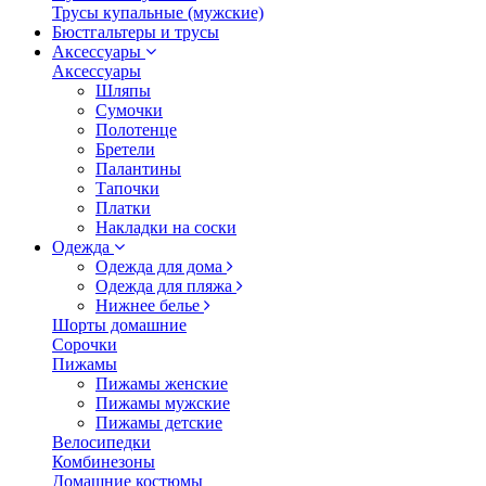
Трусы купальные (мужские)
Бюстгальтеры и трусы
Аксессуары
Аксессуары
Шляпы
Сумочки
Полотенце
Бретели
Палантины
Тапочки
Платки
Накладки на соски
Одежда
Одежда для дома
Одежда для пляжа
Нижнее белье
Шорты домашние
Сорочки
Пижамы
Пижамы женские
Пижамы мужские
Пижамы детские
Велосипедки
Комбинезоны
Домашние костюмы