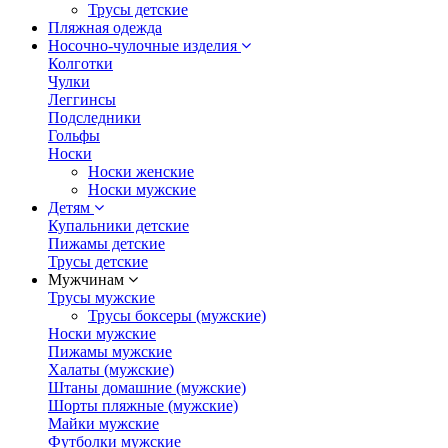
Трусы детские
Пляжная одежда
Носочно-чулочные изделия
Колготки
Чулки
Леггинсы
Подследники
Гольфы
Носки
Носки женские
Носки мужские
Детям
Купальники детские
Пижамы детские
Трусы детские
Мужчинам
Трусы мужские
Трусы боксеры (мужские)
Носки мужские
Пижамы мужские
Халаты (мужские)
Штаны домашние (мужские)
Шорты пляжные (мужские)
Майки мужские
Футболки мужские