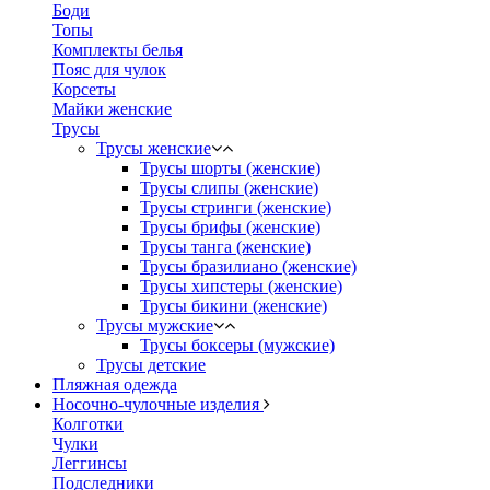
Боди
Топы
Комплекты белья
Пояс для чулок
Корсеты
Майки женские
Трусы
Трусы женские
Трусы шорты (женские)
Трусы слипы (женские)
Трусы стринги (женские)
Трусы брифы (женские)
Трусы танга (женские)
Трусы бразилиано (женские)
Трусы хипстеры (женские)
Трусы бикини (женские)
Трусы мужские
Трусы боксеры (мужские)
Трусы детские
Пляжная одежда
Носочно-чулочные изделия
Колготки
Чулки
Леггинсы
Подследники