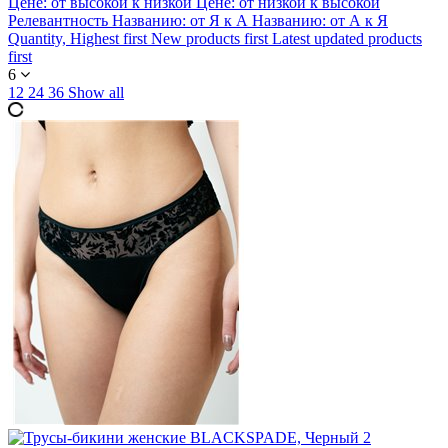
Цене: от высокой к низкой
Цене: от низкой к высокой
Релевантность
Названию: от Я к А
Названию: от А к Я
Quantity, Highest first
New products first
Latest updated products
first
6
12
24
36
Show all