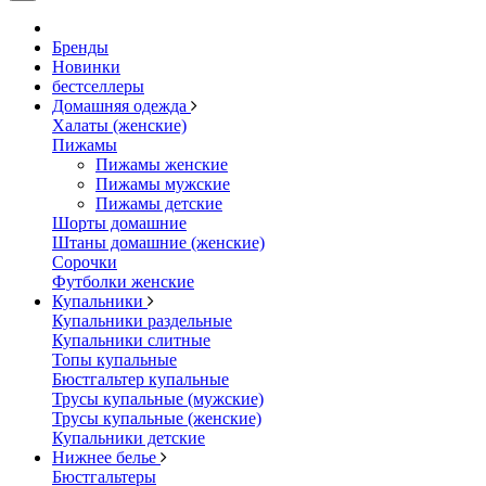
Бренды
Новинки
бестселлеры
Домашняя одежда
Халаты (женские)
Пижамы
Пижамы женские
Пижамы мужские
Пижамы детские
Шорты домашние
Штаны домашние (женские)
Сорочки
Футболки женские
Купальники
Купальники раздельные
Купальники слитные
Топы купальные
Бюстгальтер купальные
Трусы купальные (мужские)
Трусы купальные (женские)
Купальники детские
Нижнее белье
Бюстгальтеры