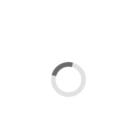
УТ-00006505
УТ-00006504
15 339 ₽
12 047 ₽
Полотенце
Полотенце
Полотенце пляжное
Полотенце пляжное
170см*100см EMPORIO
170см*100см EMPORIO
ARMANI, 90535
ARMANI, 1185
УТ-00006370
УТ-00006369
10 330 ₽
8 210 ₽