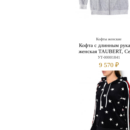
Кофты женские
Кофта с длинным рук
женская TAUBERT, С
УТ-00001841
9 570 ₽