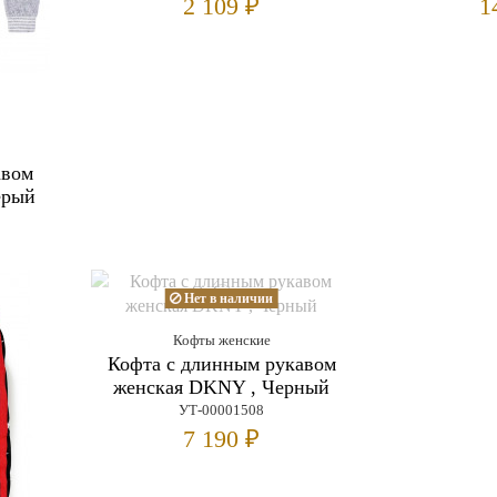
2 109 ₽
1
авом
ерый
Нет в наличии
Кофты женские
Кофта с длинным рукавом
женская DKNY , Черный
УТ-00001508
7 190 ₽