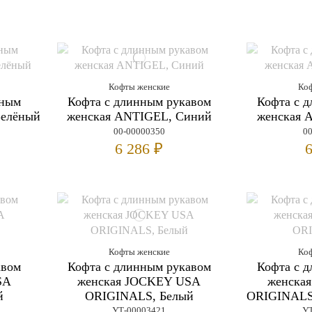
Кофты женские
Ко
нным
Кофта с длинным рукавом
Кофта с 
елёный
женская ANTIGEL, Синий
женская 
00-00000350
0
6 286 ₽
6
Кофты женские
Ко
авом
Кофта с длинным рукавом
Кофта с 
SA
женская JOCKEY USA
женска
й
ORIGINALS, Белый
ORIGINALS,
УТ-00003421
УТ