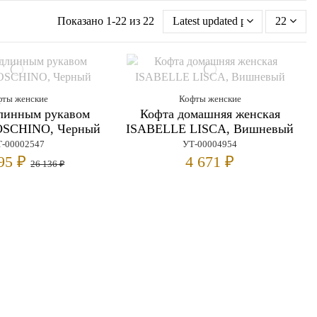
Показано 1-22 из 22
Latest updated products first
22
фты женские
Кофты женские
длинным рукавом
Кофта домашняя женская
OSCHINO, Черный
ISABELLE LISCA, Вишневый
-00002547
УТ-00004954
295 ₽
4 671 ₽
26 136 ₽