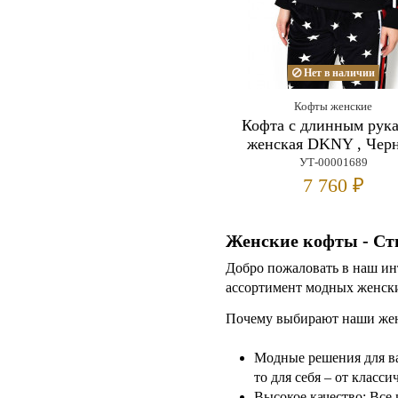
Нет в наличии
Кофты женские
Кофта с длинным рук
женская DKNY , Чер
УТ-00001689
7 760 ₽
Женские кофты - Сти
Добро пожаловать в наш ин
ассортимент модных женски
Почему выбирают наши жен
Модные решения для ва
то для себя – от класс
Высокое качество: Все