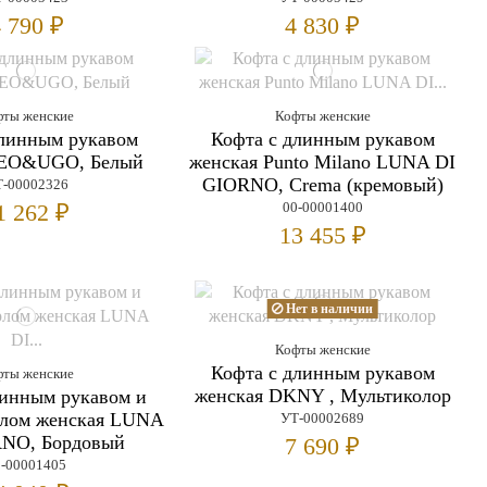
 790 ₽
4 830 ₽
фты женские
Кофты женские
длинным рукавом
Кофта с длинным рукавом
LEO&UGO, Белый
женская Punto Milano LUNA DI
GIORNO, Crema (кремовый)
-00002326
1 262 ₽
00-00001400
13 455 ₽
Нет в наличии
Кофты женские
Кофта с длинным рукавом
фты женские
женская DKNY , Мультиколор
линным рукавом и
рлом женская LUNA
УТ-00002689
RNO, Бордовый
7 690 ₽
0-00001405