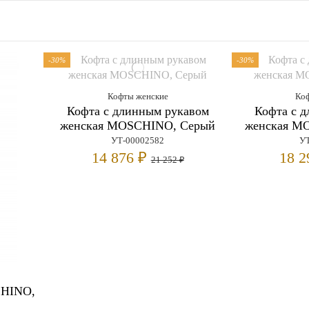
-30%
-30%
Кофты женские
Ко
Кофта с длинным рукавом
Кофта с 
женская MOSCHINO, Серый
женская M
УТ-00002582
УТ
14 876 ₽
18 
21 252 ₽
CHINO,