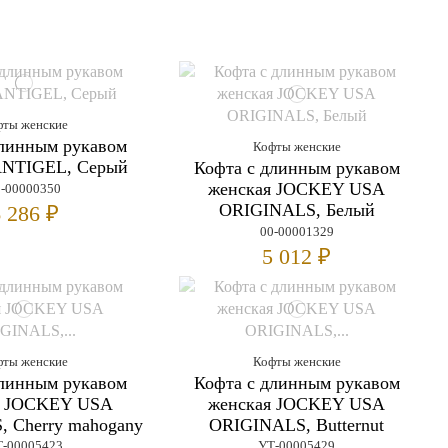
фты женские
длинным рукавом
Кофты женские
ANTIGEL, Серый
Кофта с длинным рукавом
женская JOCKEY USA
0-00000350
ORIGINALS, Белый
 286 ₽
00-00001329
5 012 ₽
фты женские
Кофты женские
длинным рукавом
Кофта с длинным рукавом
я JOCKEY USA
женская JOCKEY USA
 Cherry mahogany
ORIGINALS, Butternut
-00005423
УТ-00005429