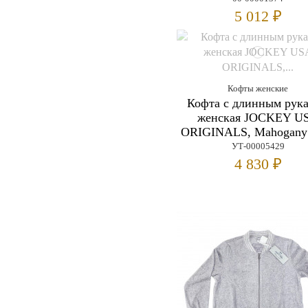
5 012 ₽
Кофты женские
Кофта с длинным рук
женская JOCKEY U
ORIGINALS, Mahogany
УТ-00005429
4 830 ₽