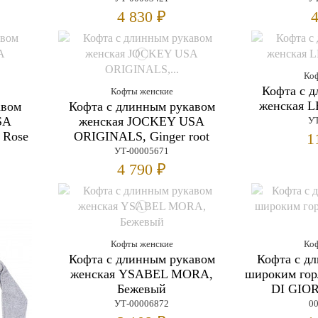
4 830 ₽
4
Ко
Кофта с 
Кофты женские
женская 
авом
Кофта с длинным рукавом
SA
женская JOCKEY USA
УТ
 Rose
ORIGINALS, Ginger root
1
УТ-00005671
4 790 ₽
Кофты женские
Ко
Кофта с длинным рукавом
Кофта с д
женская YSABEL MORA,
широким го
Бежевый
DI GIO
УТ-00006872
0