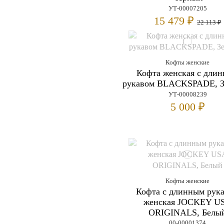
УТ-00007205
15 479 ₽
22 113 ₽
Кофты женские
Кофта женская с дли
рукавом BLACKSPADE, З
УТ-00008239
5 000 ₽
Кофты женские
Кофта с длинным рук
женская JOCKEY U
ORIGINALS, Белы
00-00001374