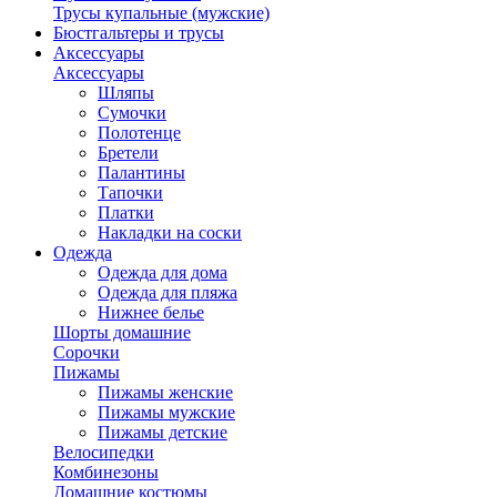
Трусы купальные (мужские)
Бюстгальтеры и трусы
Аксессуары
Аксессуары
Шляпы
Сумочки
Полотенце
Бретели
Палантины
Тапочки
Платки
Накладки на соски
Одежда
Одежда для дома
Одежда для пляжа
Нижнее белье
Шорты домашние
Сорочки
Пижамы
Пижамы женские
Пижамы мужские
Пижамы детские
Велосипедки
Комбинезоны
Домашние костюмы