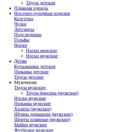
Трусы детские
Пляжная одежда
Носочно-чулочные изделия
Колготки
Чулки
Леггинсы
Подследники
Гольфы
Носки
Носки женские
Носки мужские
Детям
Купальники детские
Пижамы детские
Трусы детские
Мужчинам
Трусы мужские
Трусы боксеры (мужские)
Носки мужские
Пижамы мужские
Халаты (мужские)
Штаны домашние (мужские)
Шорты пляжные (мужские)
Майки мужские
Футболки мужские