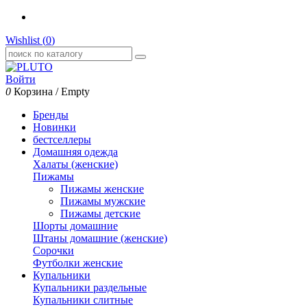
Wishlist (
0
)
Войти
0
Корзина
/
Empty
Бренды
Новинки
бестселлеры
Домашняя одежда
Халаты (женские)
Пижамы
Пижамы женские
Пижамы мужские
Пижамы детские
Шорты домашние
Штаны домашние (женские)
Сорочки
Футболки женские
Купальники
Купальники раздельные
Купальники слитные