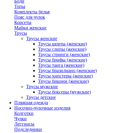
Боди
Топы
Комплекты белья
Пояс для чулок
Корсеты
Майки женские
Трусы
Трусы женские
Трусы шорты (женские)
Трусы слипы (женские)
Трусы стринги (женские)
Трусы брифы (женские)
Трусы танга (женские)
Трусы бразилиано (женские)
Трусы хипстеры (женские)
Трусы бикини (женские)
Трусы мужские
Трусы боксеры (мужские)
Трусы детские
Пляжная одежда
Носочно-чулочные изделия
Колготки
Чулки
Леггинсы
Подследники