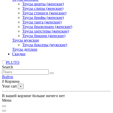
Трусы шорты (женские)
Трусы слипы (женские)
Трусы стринги (женские)
Трусы брифы (женские)
Трусы танга (женские)
Трусы бразилиано (женские)
Трусы хипстеры (женские)
Трусы бикини (женские)
Трусы мужские
Трусы боксеры (мужские)
Трусы детские
Скидки
Search
Войти
0
Корзина
Your cart
×
В вашей корзине больше ничего нет
Menu