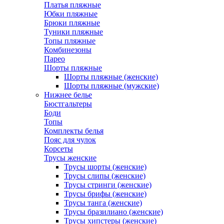
Платья пляжные
Юбки пляжные
Брюки пляжные
Туники пляжные
Топы пляжные
Комбинезоны
Парео
Шорты пляжные
Шорты пляжные (женские)
Шорты пляжные (мужские)
Нижнее белье
Бюстгальтеры
Боди
Топы
Комплекты белья
Пояс для чулок
Корсеты
Трусы женские
Трусы шорты (женские)
Трусы слипы (женские)
Трусы стринги (женские)
Трусы брифы (женские)
Трусы танга (женские)
Трусы бразилиано (женские)
Трусы хипстеры (женские)