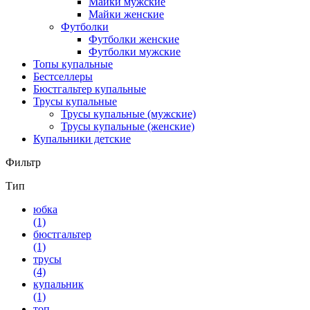
Майки мужские
Майки женские
Футболки
Футболки женские
Футболки мужские
Топы купальные
Бестселлеры
Бюстгальтер купальные
Трусы купальные
Трусы купальные (мужские)
Трусы купальные (женские)
Купальники детские
Фильтр
Тип
юбка
(1)
бюстгальтер
(1)
трусы
(4)
купальник
(1)
топ