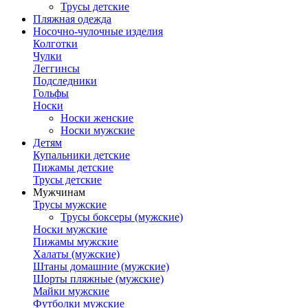
Трусы детские
Пляжная одежда
Носочно-чулочные изделия
Колготки
Чулки
Леггинсы
Подследники
Гольфы
Носки
Носки женские
Носки мужские
Детям
Купальники детские
Пижамы детские
Трусы детские
Мужчинам
Трусы мужские
Трусы боксеры (мужские)
Носки мужские
Пижамы мужские
Халаты (мужские)
Штаны домашние (мужские)
Шорты пляжные (мужские)
Майки мужские
Футболки мужские