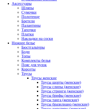
Аксессуары
Шляпы
Сумочки
Полотенце
Бретели
Палантины
Тапочки
Платки
Накладки на соски
Нижнее белье
Бюстгальтеры
Боди
Топы
Комплекты белья
Пояс для чулок
Корсеты
Трусы
Трусы женские
Трусы шорты (женские)
Трусы слипы (женские)
Трусы стринги (женские)
Трусы брифы (женские)
Трусы танга (женские)
Трусы бразилиано (женские)
Трусы хипстеры (женские)