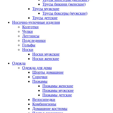
Трусы бикини (женские)
Трусы мужские
Трусы боксеры (мужские)
Трусы детские
Носочно-чулочные изделия
Колготки
Чулки
Леггинсы
Подследники
Гольфы
Носки
Носки мужские
Носки женские
Одежда
Одежда для дома
Шорты домашние
Сорочки
Пижамы
Пижамы женские
Пижамы мужские
Пижамы детские
Велосипедки
Комбинезоны
Домашние костюмы