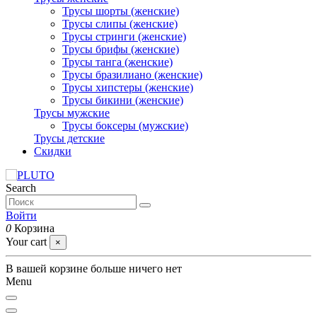
Трусы шорты (женские)
Трусы слипы (женские)
Трусы стринги (женские)
Трусы брифы (женские)
Трусы танга (женские)
Трусы бразилиано (женские)
Трусы хипстеры (женские)
Трусы бикини (женские)
Трусы мужские
Трусы боксеры (мужские)
Трусы детские
Скидки
Search
Войти
0
Корзина
Your cart
×
В вашей корзине больше ничего нет
Menu