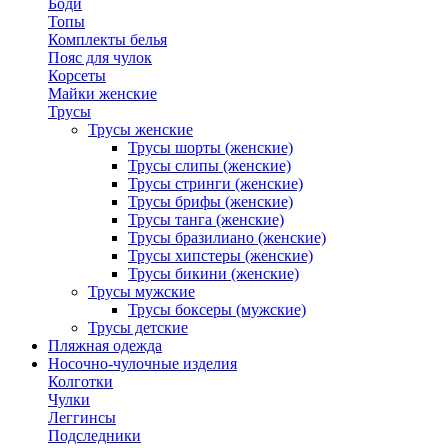
Боди
Топы
Комплекты белья
Пояс для чулок
Корсеты
Майки женские
Трусы
Трусы женские
Трусы шорты (женские)
Трусы слипы (женские)
Трусы стринги (женские)
Трусы брифы (женские)
Трусы танга (женские)
Трусы бразилиано (женские)
Трусы хипстеры (женские)
Трусы бикини (женские)
Трусы мужские
Трусы боксеры (мужские)
Трусы детские
Пляжная одежда
Носочно-чулочные изделия
Колготки
Чулки
Леггинсы
Подследники