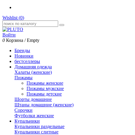
Wishlist (
0
)
Войти
0
Корзина
/
Empty
Бренды
Новинки
бестселлеры
Домашняя одежда
Халаты (женские)
Пижамы
Пижамы женские
Пижамы мужские
Пижамы детские
Шорты домашние
Штаны домашние (женские)
Сорочки
Футболки женские
Купальники
Купальники раздельные
Купальники слитные