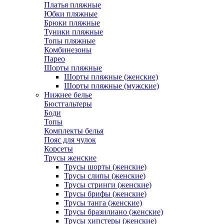
Платья пляжные
Юбки пляжные
Брюки пляжные
Туники пляжные
Топы пляжные
Комбинезоны
Парео
Шорты пляжные
Шорты пляжные (женские)
Шорты пляжные (мужские)
Нижнее белье
Бюстгальтеры
Боди
Топы
Комплекты белья
Пояс для чулок
Корсеты
Трусы женские
Трусы шорты (женские)
Трусы слипы (женские)
Трусы стринги (женские)
Трусы брифы (женские)
Трусы танга (женские)
Трусы бразилиано (женские)
Трусы хипстеры (женские)