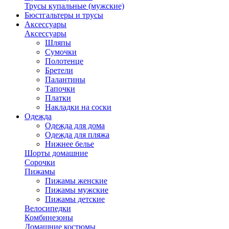
Трусы купальные (мужские)
Бюстгальтеры и трусы
Аксессуары
Аксессуары
Шляпы
Сумочки
Полотенце
Бретели
Палантины
Тапочки
Платки
Накладки на соски
Одежда
Одежда для дома
Одежда для пляжа
Нижнее белье
Шорты домашние
Сорочки
Пижамы
Пижамы женские
Пижамы мужские
Пижамы детские
Велосипедки
Комбинезоны
Домашние костюмы