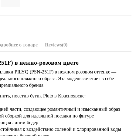
дробнее о товаре
Reviews
(0)
51F) в нежно-розовом цвете
лавки PILYQ (PSN-251F) в нежном розовом оттенке —
ального пляжного образа. Эта модель сочетает в себе
премиального бренда.
ить, посетив бутик Pluto в Красноярске:
ней части, создающее романтичный и изысканный образ
й сборкой для идеальной посадки по фигуре
ающая линии бедер
устойчивая к воздействию соленой и хлорированной воды
емент на боковой части