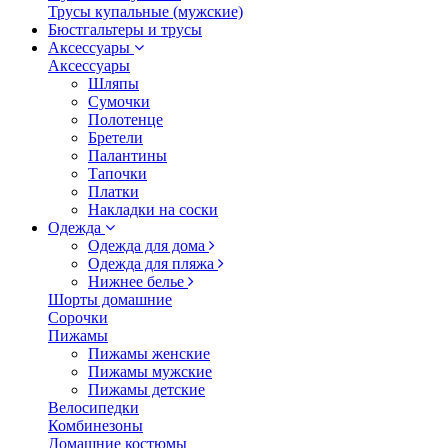
Трусы купальные (мужские)
Бюстгальтеры и трусы
Аксессуары
Аксессуары
Шляпы
Сумочки
Полотенце
Бретели
Палантины
Тапочки
Платки
Накладки на соски
Одежда
Одежда для дома
Одежда для пляжа
Нижнее белье
Шорты домашние
Сорочки
Пижамы
Пижамы женские
Пижамы мужские
Пижамы детские
Велосипедки
Комбинезоны
Домашние костюмы