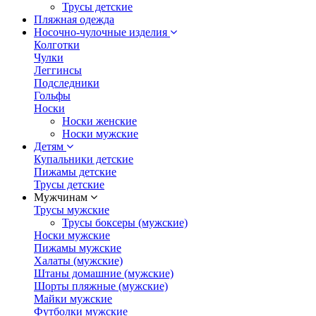
Трусы детские
Пляжная одежда
Носочно-чулочные изделия
Колготки
Чулки
Леггинсы
Подследники
Гольфы
Носки
Носки женские
Носки мужские
Детям
Купальники детские
Пижамы детские
Трусы детские
Мужчинам
Трусы мужские
Трусы боксеры (мужские)
Носки мужские
Пижамы мужские
Халаты (мужские)
Штаны домашние (мужские)
Шорты пляжные (мужские)
Майки мужские
Футболки мужские