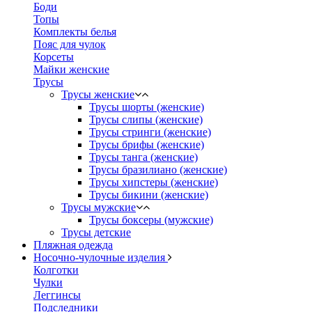
Боди
Топы
Комплекты белья
Пояс для чулок
Корсеты
Майки женские
Трусы
Трусы женские
Трусы шорты (женские)
Трусы слипы (женские)
Трусы стринги (женские)
Трусы брифы (женские)
Трусы танга (женские)
Трусы бразилиано (женские)
Трусы хипстеры (женские)
Трусы бикини (женские)
Трусы мужские
Трусы боксеры (мужские)
Трусы детские
Пляжная одежда
Носочно-чулочные изделия
Колготки
Чулки
Леггинсы
Подследники