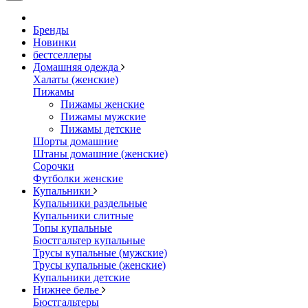
Бренды
Новинки
бестселлеры
Домашняя одежда
Халаты (женские)
Пижамы
Пижамы женские
Пижамы мужские
Пижамы детские
Шорты домашние
Штаны домашние (женские)
Сорочки
Футболки женские
Купальники
Купальники раздельные
Купальники слитные
Топы купальные
Бюстгальтер купальные
Трусы купальные (мужские)
Трусы купальные (женские)
Купальники детские
Нижнее белье
Бюстгальтеры