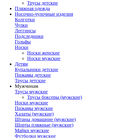
Трусы детские
Пляжная одежда
Носочно-чулочные изделия
Колготки
Чулки
Леггинсы
Подследники
Гольфы
Носки
Носки женские
Носки мужские
Детям
Купальники детские
Пижамы детские
Трусы детские
Мужчинам
Трусы мужские
Трусы боксеры (мужские)
Носки мужские
Пижамы мужские
Халаты (мужские)
Штаны домашние (мужские)
Шорты пляжные (мужские)
Майки мужские
Футболки мужские