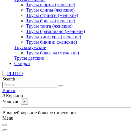
Трусы шорты (женские)
Трусы слипы (женские)
Трусы стринги (женские)
Трусы брифы (женские)
Трусы танга (женские)
Трусы бразилиано (женские)
Трусы хипстеры (женские)
Трусы бикини (женские)
Трусы мужские
Трусы боксеры (мужские)
Трусы детские
Скидки
Search
Войти
0
Корзина
Your cart
×
В вашей корзине больше ничего нет
Menu