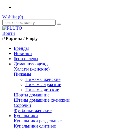
Wishlist (
0
)
Войти
0
Корзина
/
Empty
Бренды
Новинки
бестселлеры
Домашняя одежда
Халаты (женские)
Пижамы
Пижамы женские
Пижамы мужские
Пижамы детские
Шорты домашние
Штаны домашние (женские)
Сорочки
Футболки женские
Купальники
Купальники раздельные
Купальники слитные