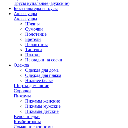
Трусы купальные (мужские)
Бюстгальтеры и трусы
Аксессуары
Аксессуары
Шляпы
Сумочки
Полотенце
Бретели
Палантины
Тапочки
Платки
Накладки на соски
Одежда
Одежда для дома
Одежда для пляжа
Нижнее белье
Шорты домашние
Сорочки
Пижамы
Пижамы женские
Пижамы мужские
Пижамы детские
Велосипедки
Комбинезоны
Домашние костюмы