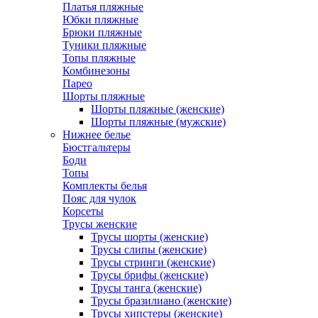
Платья пляжные
Юбки пляжные
Брюки пляжные
Туники пляжные
Топы пляжные
Комбинезоны
Парео
Шорты пляжные
Шорты пляжные (женские)
Шорты пляжные (мужские)
Нижнее белье
Бюстгальтеры
Боди
Топы
Комплекты белья
Пояс для чулок
Корсеты
Трусы женские
Трусы шорты (женские)
Трусы слипы (женские)
Трусы стринги (женские)
Трусы брифы (женские)
Трусы танга (женские)
Трусы бразилиано (женские)
Трусы хипстеры (женские)