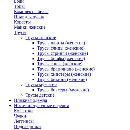
Боди
Топы
Комплекты белья
Пояс для чулок
Корсеты
Майки женские
Трусы
Трусы женские
Трусы шорты (женские)
Трусы слипы (женские)
Трусы стринги (женские)
Трусы брифы (женские)
Трусы танга (женские)
Трусы бразилиано (женские)
Трусы хипстеры (женские)
Трусы бикини (женские)
Трусы мужские
Трусы боксеры (мужские)
Трусы детские
Пляжная одежда
Носочно-чулочные изделия
Колготки
Чулки
Леггинсы
Подследники