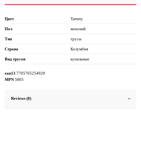
Цвет
Tammy
Пол
женский
Тип
трусы
Страна
Колумбия
Вид трусов
купальные
ean13
7705765254929
MPN
5805
Reviews (0)