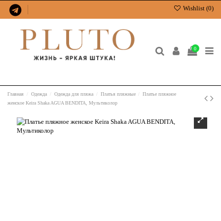
Wishlist (
0
)
0
Главная
Одежда
Одежда для пляжа
Платья пляжные
Платье пляжное
женское Keira Shaka AGUA BENDITA, Мультиколор