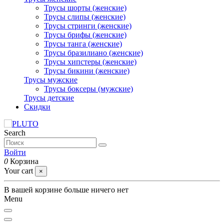
Трусы шорты (женские)
Трусы слипы (женские)
Трусы стринги (женские)
Трусы брифы (женские)
Трусы танга (женские)
Трусы бразилиано (женские)
Трусы хипстеры (женские)
Трусы бикини (женские)
Трусы мужские
Трусы боксеры (мужские)
Трусы детские
Скидки
Search
Войти
0
Корзина
Your cart
×
В вашей корзине больше ничего нет
Menu