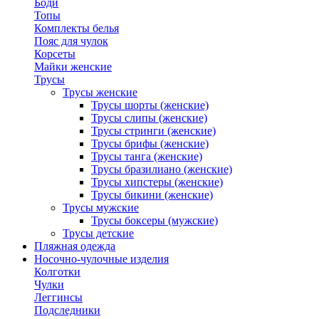
Боди
Топы
Комплекты белья
Пояс для чулок
Корсеты
Майки женские
Трусы
Трусы женские
Трусы шорты (женские)
Трусы слипы (женские)
Трусы стринги (женские)
Трусы брифы (женские)
Трусы танга (женские)
Трусы бразилиано (женские)
Трусы хипстеры (женские)
Трусы бикини (женские)
Трусы мужские
Трусы боксеры (мужские)
Трусы детские
Пляжная одежда
Носочно-чулочные изделия
Колготки
Чулки
Леггинсы
Подследники