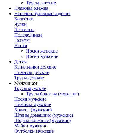
Трусы детские
Пляжная одежда
Носочно-чулочные изделия
Колготки
Чулки
Леггинсы
Подследники
Гольфы
Носки
Носки женские
Носки мужские
Детям
Купальники детские
Пижамы детские
Трусы детские
Мужчинам
Трусы мужские
Трусы боксеры (мужские)
Носки мужские
Пижамы мужские
Халаты (мужские)
Штаны домашние (мужские)
Шорты пляжные (мужские)
Майки мужские
Футболки мужские