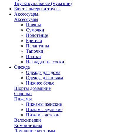
Трусы купальные (мужские)
Бюстгальтеры и трусы
Аксессуары
Аксессуары
Шляпы
Сумочки
Полотенце
Бретели
Палантины
Тапочки
Платки
Накладки на соски
Одежда
Одежда для дома
Одежда для пляжа
Нижнее белье
Шорты домашние
Сорочки
Пижамы
Пижамы женские
Пижамы мужские
Пижамы детские
Велосипедки
Комбинезоны
Домашние костюмы