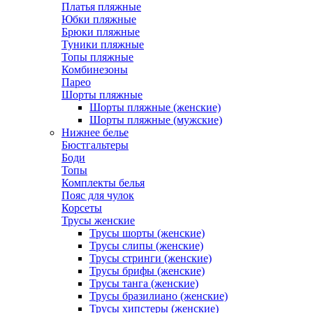
Платья пляжные
Юбки пляжные
Брюки пляжные
Туники пляжные
Топы пляжные
Комбинезоны
Парео
Шорты пляжные
Шорты пляжные (женские)
Шорты пляжные (мужские)
Нижнее белье
Бюстгальтеры
Боди
Топы
Комплекты белья
Пояс для чулок
Корсеты
Трусы женские
Трусы шорты (женские)
Трусы слипы (женские)
Трусы стринги (женские)
Трусы брифы (женские)
Трусы танга (женские)
Трусы бразилиано (женские)
Трусы хипстеры (женские)