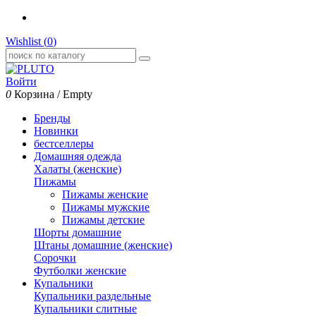
Wishlist (
0
)
Войти
0
Корзина
/
Empty
Бренды
Новинки
бестселлеры
Домашняя одежда
Халаты (женские)
Пижамы
Пижамы женские
Пижамы мужские
Пижамы детские
Шорты домашние
Штаны домашние (женские)
Сорочки
Футболки женские
Купальники
Купальники раздельные
Купальники слитные