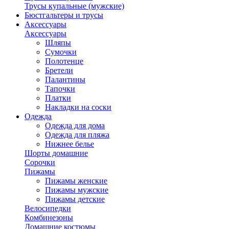
Трусы купальные (мужские)
Бюстгальтеры и трусы
Аксессуары
Аксессуары
Шляпы
Сумочки
Полотенце
Бретели
Палантины
Тапочки
Платки
Накладки на соски
Одежда
Одежда для дома
Одежда для пляжа
Нижнее белье
Шорты домашние
Сорочки
Пижамы
Пижамы женские
Пижамы мужские
Пижамы детские
Велосипедки
Комбинезоны
Домашние костюмы