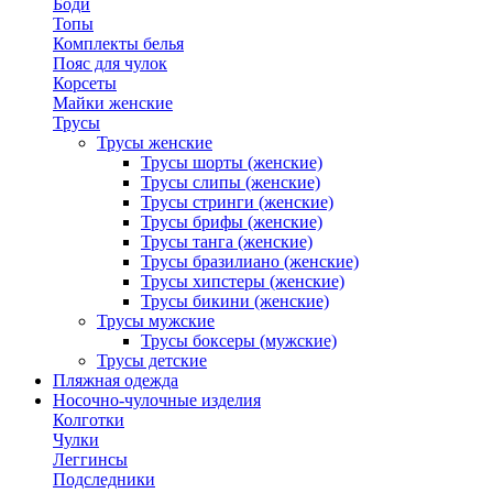
Боди
Топы
Комплекты белья
Пояс для чулок
Корсеты
Майки женские
Трусы
Трусы женские
Трусы шорты (женские)
Трусы слипы (женские)
Трусы стринги (женские)
Трусы брифы (женские)
Трусы танга (женские)
Трусы бразилиано (женские)
Трусы хипстеры (женские)
Трусы бикини (женские)
Трусы мужские
Трусы боксеры (мужские)
Трусы детские
Пляжная одежда
Носочно-чулочные изделия
Колготки
Чулки
Леггинсы
Подследники