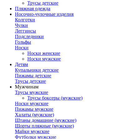
Трусы детские
Пляжная одежда
Носочно-чулочные изделия
Колготки
Чулки
Леггинсы
Подследники
Гольфы
Носки
Носки женские
Носки мужские
Детям
Купальники детские
Пижамы детские
Трусы детские
Мужчинам
Трусы мужские
Трусы боксеры (мужские)
Носки мужские
Пижамы мужские
Халаты (мужские)
Штаны домашние (мужские)
Шорты пляжные (мужские)
Майки мужские
Футболки мужские