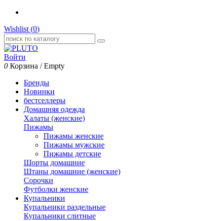
Wishlist (
0
)
Войти
0
Корзина
/
Empty
Бренды
Новинки
бестселлеры
Домашняя одежда
Халаты (женские)
Пижамы
Пижамы женские
Пижамы мужские
Пижамы детские
Шорты домашние
Штаны домашние (женские)
Сорочки
Футболки женские
Купальники
Купальники раздельные
Купальники слитные