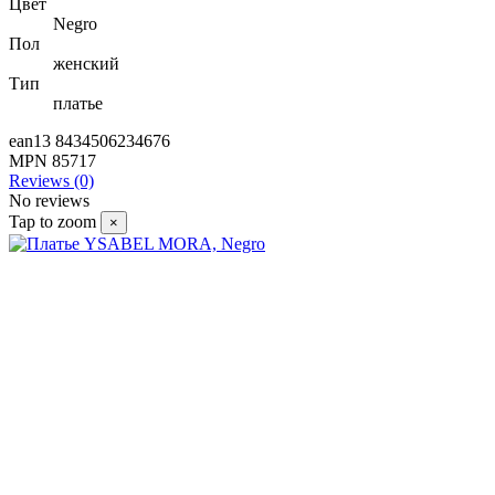
Цвет
Negro
Пол
женский
Тип
платье
ean13
8434506234676
MPN
85717
Reviews (0)
No reviews
Tap to zoom
×