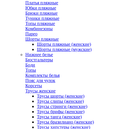
Платья пляжные
Юбки пляжные
Брюки пляжные
Туники пляжные
Топы пляжные
Комбинезоны
Парео
Шорты пляжные
Шорты пляжные (женские)
Шорты пляжные (мужские)
Нижнее белье
Бюстгальтеры
Боди
Топы
Комплекты белья
Пояс для чулок
Корсеты
Трусы женские
Трусы шорты (женские)
Трусы слипы (женские)
Трусы стринги (женские)
Трусы брифы (женские)
Трусы танга (женские)
Трусы бразилиано (женские)
Трусы хипстеры (женские)