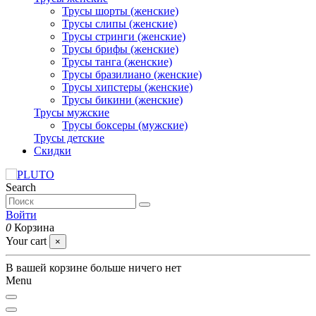
Трусы шорты (женские)
Трусы слипы (женские)
Трусы стринги (женские)
Трусы брифы (женские)
Трусы танга (женские)
Трусы бразилиано (женские)
Трусы хипстеры (женские)
Трусы бикини (женские)
Трусы мужские
Трусы боксеры (мужские)
Трусы детские
Скидки
Search
Войти
0
Корзина
Your cart
×
В вашей корзине больше ничего нет
Menu