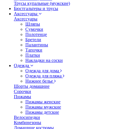
Трусы купальные (мужские)
Бюстгальтеры и трусы
Аксессуары
Аксессуары
Шляпы
Сумочки
Полотенце
Бретели
Палантины
Тапочки
Платки
Накладки на соски
Одежда
Одежда для дома
Одежда для пляжа
Нижнее белье
Шорты домашние
Сорочки
Пижамы
Пижамы женские
Пижамы мужские
Пижамы детские
Велосипедки
Комбинезоны
Домашние костюмы