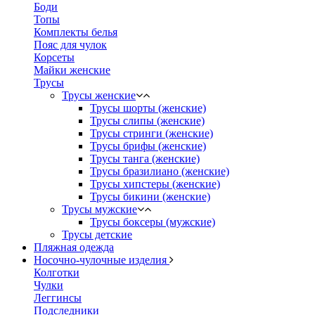
Боди
Топы
Комплекты белья
Пояс для чулок
Корсеты
Майки женские
Трусы
Трусы женские
Трусы шорты (женские)
Трусы слипы (женские)
Трусы стринги (женские)
Трусы брифы (женские)
Трусы танга (женские)
Трусы бразилиано (женские)
Трусы хипстеры (женские)
Трусы бикини (женские)
Трусы мужские
Трусы боксеры (мужские)
Трусы детские
Пляжная одежда
Носочно-чулочные изделия
Колготки
Чулки
Леггинсы
Подследники