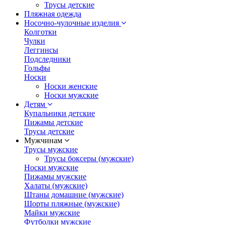
Трусы детские
Пляжная одежда
Носочно-чулочные изделия
Колготки
Чулки
Леггинсы
Подследники
Гольфы
Носки
Носки женские
Носки мужские
Детям
Купальники детские
Пижамы детские
Трусы детские
Мужчинам
Трусы мужские
Трусы боксеры (мужские)
Носки мужские
Пижамы мужские
Халаты (мужские)
Штаны домашние (мужские)
Шорты пляжные (мужские)
Майки мужские
Футболки мужские