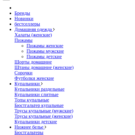
Бренды
Новинки
бестселлеры
Домашняя одежда
Халаты (женские)
Пижамы
Пижамы женские
Пижамы мужские
Пижамы детские
Шорты домашние
Штаны домашние (женские)
Сорочки
Футболки женские
Купальники
Купальники раздельные
Купальники слитные
Топы купальные
Бюстгальтер купальные
Трусы купальные (мужские)
Трусы купальные (женские)
Купальники детские
Нижнее белье
Бюстгальтеры