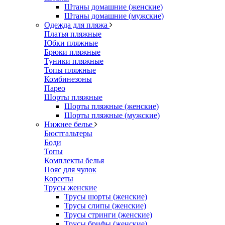
Штаны домашние (женские)
Штаны домашние (мужские)
Одежда для пляжа
Платья пляжные
Юбки пляжные
Брюки пляжные
Туники пляжные
Топы пляжные
Комбинезоны
Парео
Шорты пляжные
Шорты пляжные (женские)
Шорты пляжные (мужские)
Нижнее белье
Бюстгальтеры
Боди
Топы
Комплекты белья
Пояс для чулок
Корсеты
Трусы женские
Трусы шорты (женские)
Трусы слипы (женские)
Трусы стринги (женские)
Трусы брифы (женские)