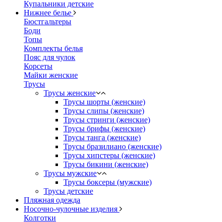
Купальники детские
Нижнее белье
Бюстгальтеры
Боди
Топы
Комплекты белья
Пояс для чулок
Корсеты
Майки женские
Трусы
Трусы женские
Трусы шорты (женские)
Трусы слипы (женские)
Трусы стринги (женские)
Трусы брифы (женские)
Трусы танга (женские)
Трусы бразилиано (женские)
Трусы хипстеры (женские)
Трусы бикини (женские)
Трусы мужские
Трусы боксеры (мужские)
Трусы детские
Пляжная одежда
Носочно-чулочные изделия
Колготки