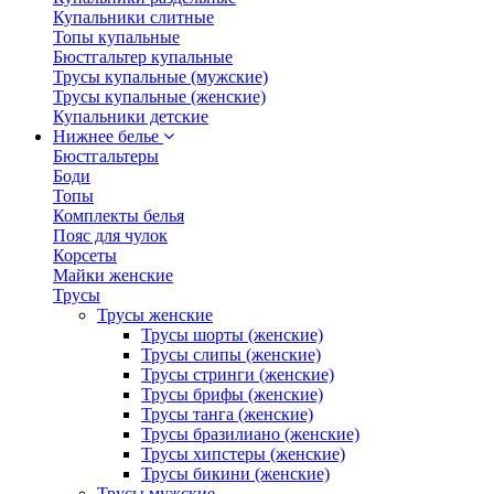
Купальники слитные
Топы купальные
Бюстгальтер купальные
Трусы купальные (мужские)
Трусы купальные (женские)
Купальники детские
Нижнее белье
Бюстгальтеры
Боди
Топы
Комплекты белья
Пояс для чулок
Корсеты
Майки женские
Трусы
Трусы женские
Трусы шорты (женские)
Трусы слипы (женские)
Трусы стринги (женские)
Трусы брифы (женские)
Трусы танга (женские)
Трусы бразилиано (женские)
Трусы хипстеры (женские)
Трусы бикини (женские)
Трусы мужские