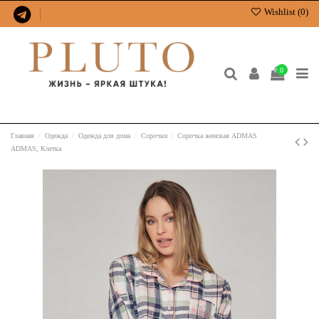
Wishlist (
0
)
0
Главная
Одежда
Одежда для дома
Сорочки
Сорочка женская ADMAS
ADMAS, Клетка