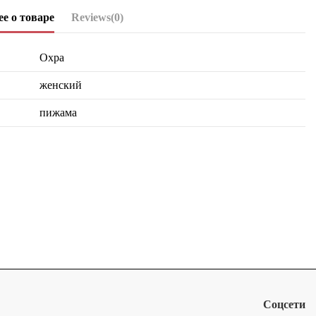
е о товаре
Reviews
(0)
Охра
женский
пижама
Соцсети