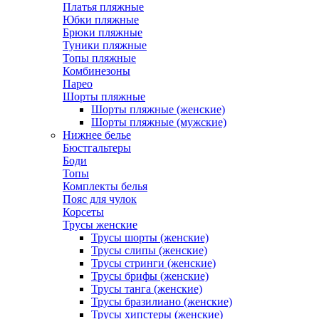
Платья пляжные
Юбки пляжные
Брюки пляжные
Туники пляжные
Топы пляжные
Комбинезоны
Парео
Шорты пляжные
Шорты пляжные (женские)
Шорты пляжные (мужские)
Нижнее белье
Бюстгальтеры
Боди
Топы
Комплекты белья
Пояс для чулок
Корсеты
Трусы женские
Трусы шорты (женские)
Трусы слипы (женские)
Трусы стринги (женские)
Трусы брифы (женские)
Трусы танга (женские)
Трусы бразилиано (женские)
Трусы хипстеры (женские)