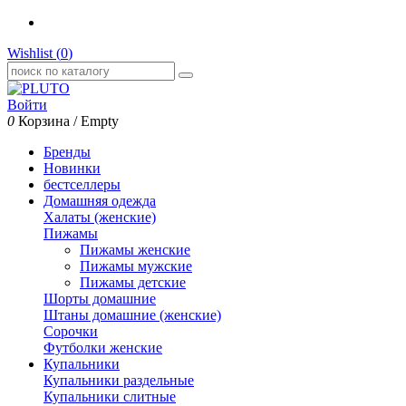
Wishlist (
0
)
Войти
0
Корзина
/
Empty
Бренды
Новинки
бестселлеры
Домашняя одежда
Халаты (женские)
Пижамы
Пижамы женские
Пижамы мужские
Пижамы детские
Шорты домашние
Штаны домашние (женские)
Сорочки
Футболки женские
Купальники
Купальники раздельные
Купальники слитные