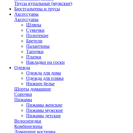
Трусы купальные (мужские)
Бюстгальтеры и трусы
Аксессуары
Аксессуары
Шляпы
Сумочки
Полотенце
Бретели
Палантины
Тапочки
Платки
Накладки на соски
Одежда
Одежда для дома
Одежда для пляжа
Нижнее белье
Шорты домашние
Сорочки
Пижамы
Пижамы женские
Пижамы мужские
Пижамы детские
Велосипедки
Комбинезоны
Домашние костюмы