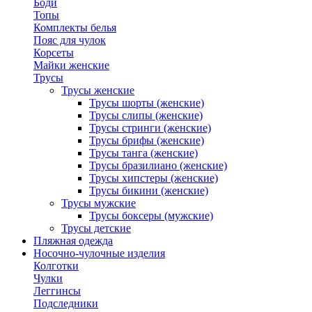
Боди
Топы
Комплекты белья
Пояс для чулок
Корсеты
Майки женские
Трусы
Трусы женские
Трусы шорты (женские)
Трусы слипы (женские)
Трусы стринги (женские)
Трусы брифы (женские)
Трусы танга (женские)
Трусы бразилиано (женские)
Трусы хипстеры (женские)
Трусы бикини (женские)
Трусы мужские
Трусы боксеры (мужские)
Трусы детские
Пляжная одежда
Носочно-чулочные изделия
Колготки
Чулки
Леггинсы
Подследники