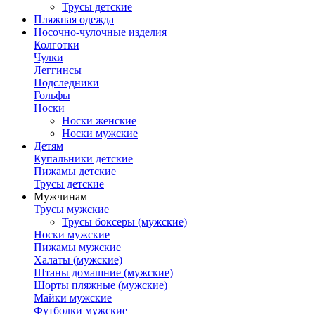
Трусы детские
Пляжная одежда
Носочно-чулочные изделия
Колготки
Чулки
Леггинсы
Подследники
Гольфы
Носки
Носки женские
Носки мужские
Детям
Купальники детские
Пижамы детские
Трусы детские
Мужчинам
Трусы мужские
Трусы боксеры (мужские)
Носки мужские
Пижамы мужские
Халаты (мужские)
Штаны домашние (мужские)
Шорты пляжные (мужские)
Майки мужские
Футболки мужские