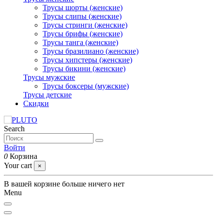
Трусы шорты (женские)
Трусы слипы (женские)
Трусы стринги (женские)
Трусы брифы (женские)
Трусы танга (женские)
Трусы бразилиано (женские)
Трусы хипстеры (женские)
Трусы бикини (женские)
Трусы мужские
Трусы боксеры (мужские)
Трусы детские
Скидки
Search
Войти
0
Корзина
Your cart
×
В вашей корзине больше ничего нет
Menu