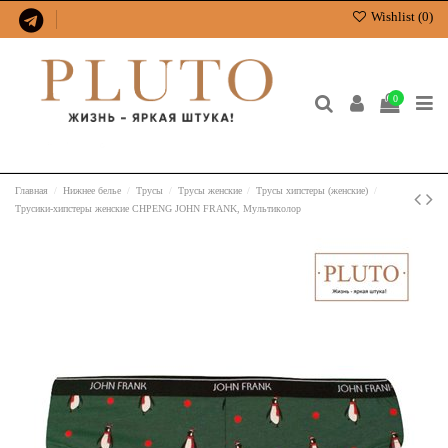
Wishlist (
0
)
0
Главная
Нижнее белье
Трусы
Трусы женские
Трусы хипстеры (женские)
Трусики-хипстеры женские CHPENG JOHN FRANK, Мультиколор