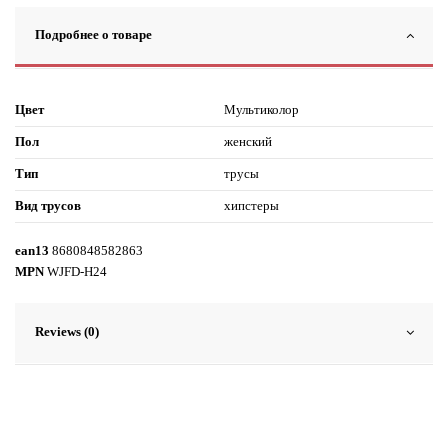
Подробнее о товаре
Цвет
Мультиколор
Пол
женский
Тип
трусы
Вид трусов
хипстеры
ean13
8680848582863
MPN
WJFD-H24
Reviews (0)