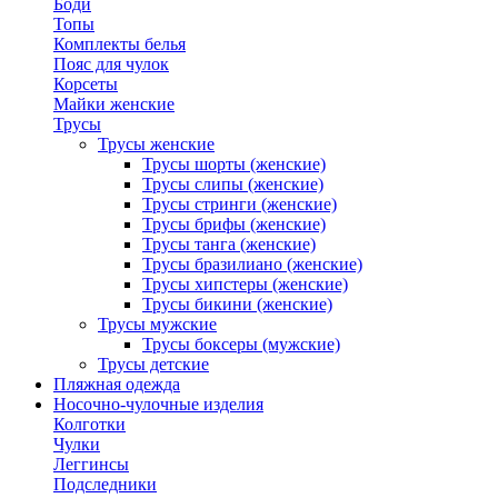
Боди
Топы
Комплекты белья
Пояс для чулок
Корсеты
Майки женские
Трусы
Трусы женские
Трусы шорты (женские)
Трусы слипы (женские)
Трусы стринги (женские)
Трусы брифы (женские)
Трусы танга (женские)
Трусы бразилиано (женские)
Трусы хипстеры (женские)
Трусы бикини (женские)
Трусы мужские
Трусы боксеры (мужские)
Трусы детские
Пляжная одежда
Носочно-чулочные изделия
Колготки
Чулки
Леггинсы
Подследники