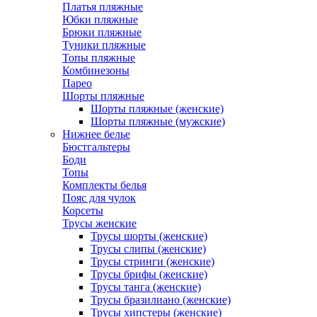
Платья пляжные
Юбки пляжные
Брюки пляжные
Туники пляжные
Топы пляжные
Комбинезоны
Парео
Шорты пляжные
Шорты пляжные (женские)
Шорты пляжные (мужские)
Нижнее белье
Бюстгальтеры
Боди
Топы
Комплекты белья
Пояс для чулок
Корсеты
Трусы женские
Трусы шорты (женские)
Трусы слипы (женские)
Трусы стринги (женские)
Трусы брифы (женские)
Трусы танга (женские)
Трусы бразилиано (женские)
Трусы хипстеры (женские)