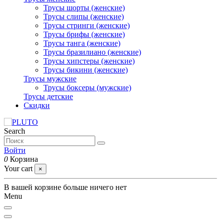
Трусы шорты (женские)
Трусы слипы (женские)
Трусы стринги (женские)
Трусы брифы (женские)
Трусы танга (женские)
Трусы бразилиано (женские)
Трусы хипстеры (женские)
Трусы бикини (женские)
Трусы мужские
Трусы боксеры (мужские)
Трусы детские
Скидки
Search
Войти
0
Корзина
Your cart
×
В вашей корзине больше ничего нет
Menu