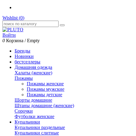
Wishlist (
0
)
Войти
0
Корзина
/
Empty
Бренды
Новинки
бестселлеры
Домашняя одежда
Халаты (женские)
Пижамы
Пижамы женские
Пижамы мужские
Пижамы детские
Шорты домашние
Штаны домашние (женские)
Сорочки
Футболки женские
Купальники
Купальники раздельные
Купальники слитные