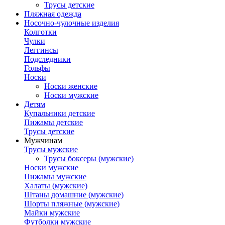
Трусы детские
Пляжная одежда
Носочно-чулочные изделия
Колготки
Чулки
Леггинсы
Подследники
Гольфы
Носки
Носки женские
Носки мужские
Детям
Купальники детские
Пижамы детские
Трусы детские
Мужчинам
Трусы мужские
Трусы боксеры (мужские)
Носки мужские
Пижамы мужские
Халаты (мужские)
Штаны домашние (мужские)
Шорты пляжные (мужские)
Майки мужские
Футболки мужские