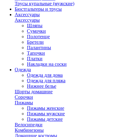
Трусы купальные (мужские)
Бюстгальтеры и трусы
Аксессуары
Аксессуары
Шляпы
Сумочки
Полотенце
Бретели
Палантины
Тапочки
Платки
Накладки на соски
Одежда
Одежда для дома
Одежда для пляжа
Нижнее белье
Шорты домашние
Сорочки
Пижамы
Пижамы женские
Пижамы мужские
Пижамы детские
Велосипедки
Комбинезоны
Домашние костюмы