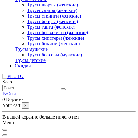
Трусы шорты (женские)
Трусы слипы (женские)
Трусы стринги (женские)
Трусы брифы (женские)
Трусы танга (женские)
Трусы бразилиано (женские)
Трусы хипстеры (женские)
Трусы бикини (женские)
Трусы мужские
Трусы боксеры (мужские)
Трусы детские
Скидки
Search
Войти
0
Корзина
Your cart
×
В вашей корзине больше ничего нет
Menu