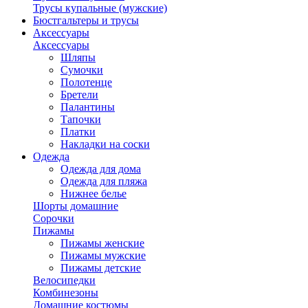
Трусы купальные (мужские)
Бюстгальтеры и трусы
Аксессуары
Аксессуары
Шляпы
Сумочки
Полотенце
Бретели
Палантины
Тапочки
Платки
Накладки на соски
Одежда
Одежда для дома
Одежда для пляжа
Нижнее белье
Шорты домашние
Сорочки
Пижамы
Пижамы женские
Пижамы мужские
Пижамы детские
Велосипедки
Комбинезоны
Домашние костюмы