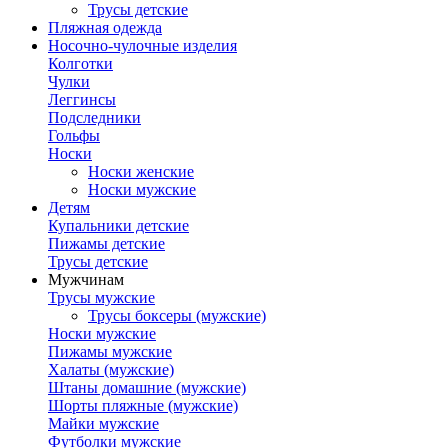
Трусы детские
Пляжная одежда
Носочно-чулочные изделия
Колготки
Чулки
Леггинсы
Подследники
Гольфы
Носки
Носки женские
Носки мужские
Детям
Купальники детские
Пижамы детские
Трусы детские
Мужчинам
Трусы мужские
Трусы боксеры (мужские)
Носки мужские
Пижамы мужские
Халаты (мужские)
Штаны домашние (мужские)
Шорты пляжные (мужские)
Майки мужские
Футболки мужские