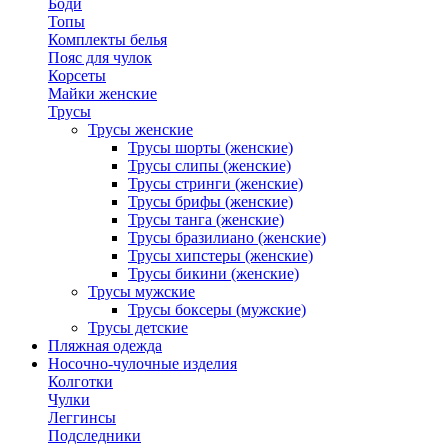
Боди
Топы
Комплекты белья
Пояс для чулок
Корсеты
Майки женские
Трусы
Трусы женские
Трусы шорты (женские)
Трусы слипы (женские)
Трусы стринги (женские)
Трусы брифы (женские)
Трусы танга (женские)
Трусы бразилиано (женские)
Трусы хипстеры (женские)
Трусы бикини (женские)
Трусы мужские
Трусы боксеры (мужские)
Трусы детские
Пляжная одежда
Носочно-чулочные изделия
Колготки
Чулки
Леггинсы
Подследники