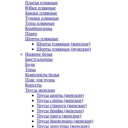
Платья пляжные
Юбки пляжные
Брюки пляжные
Туники пляжные
Топы пляжные
Комбинезоны
Парео
Шорты пляжные
Шорты пляжные (женские)
Шорты пляжные (мужские)
Нижнее белье
Бюстгальтеры
Боди
Топы
Комплекты белья
Пояс для чулок
Корсеты
Трусы женские
Трусы шорты (женские)
Трусы слипы (женские)
Трусы стринги (женские)
Трусы брифы (женские)
Трусы танга (женские)
Трусы бразилиано (женские)
Трусы хипстеры (женские)