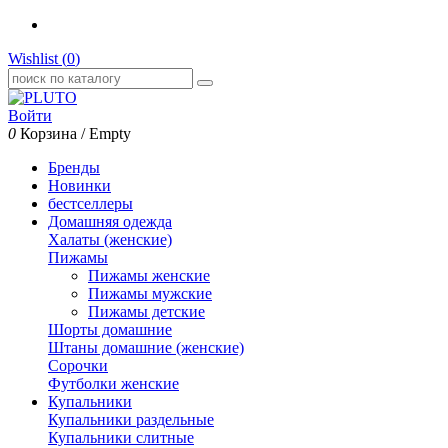
Wishlist (
0
)
Войти
0
Корзина
/
Empty
Бренды
Новинки
бестселлеры
Домашняя одежда
Халаты (женские)
Пижамы
Пижамы женские
Пижамы мужские
Пижамы детские
Шорты домашние
Штаны домашние (женские)
Сорочки
Футболки женские
Купальники
Купальники раздельные
Купальники слитные