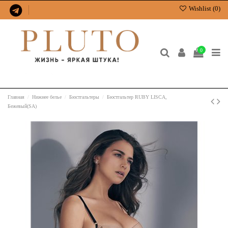
Wishlist (
0
)
0
Главная
Нижнее белье
Бюстгальтеры
Бюстгальтер RUBY LISCA,
Бежевый(SA)