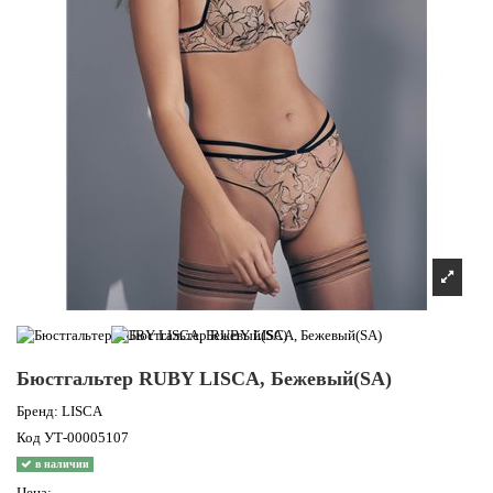
Бюстгальтер RUBY LISCA, Бежевый(SA)
Бренд:
LISCA
Код
УТ-00005107
в наличии
Цена: