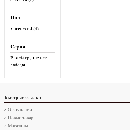
Пол
женский
(4)
Серия
В этой группе нет
выбора
Быстрые ссылки
О компании
Новые товары
Магазины