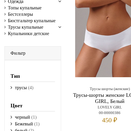
Одежда
Топы купальные
Бестселлеры
Бюстгальтер купальные
Трусы купальные
Купальники детские
Фильтр
Тип
трусы
(4)
Трусы шорты (женские)
Трусы-шорты женские 
GIRL, Белый
Цвет
LOVELY GIRL
00-00000386
черный
(1)
450 ₽
Бежевый
(1)
белый
(2)