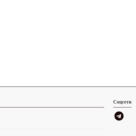
Соцсети