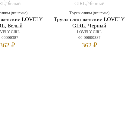
слипы (женские)
Трусы слипы (женские)
п женские LOVELY
Трусы слип женские LOVELY
RL, Белый
GIRL, Черный
VELY GIRL
LOVELY GIRL
0-00000387
00-00000387
362 ₽
362 ₽