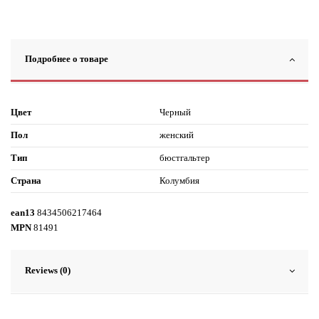
Подробнее о товаре
Цвет
Черный
Пол
женский
Тип
бюстгальтер
Страна
Колумбия
ean13
8434506217464
MPN
81491
Reviews (0)