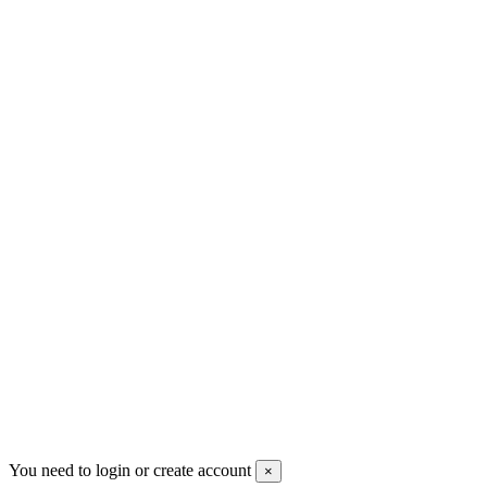
Новые товары
Магазины
Скидки
Контакты
Pluto Home
Красноярск, Декабристов, 23
+7 (913) 174-91-28
managerpluto@mail.ru
Соцсети
You need to login or create account
×