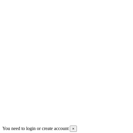
Новые товары
Магазины
Скидки
Контакты
Pluto Home
Красноярск, Декабристов, 23
+7 (913) 174-91-28
managerpluto@mail.ru
Соцсети
You need to login or create account
×