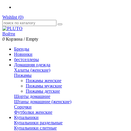
Wishlist (
0
)
Войти
0
Корзина
/
Empty
Бренды
Новинки
бестселлеры
Домашняя одежда
Халаты (женские)
Пижамы
Пижамы женские
Пижамы мужские
Пижамы детские
Шорты домашние
Штаны домашние (женские)
Сорочки
Футболки женские
Купальники
Купальники раздельные
Купальники слитные