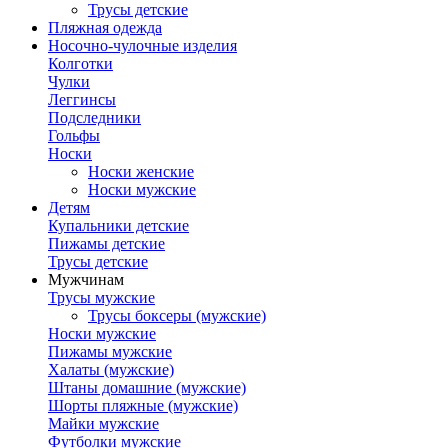
Трусы детские
Пляжная одежда
Носочно-чулочные изделия
Колготки
Чулки
Леггинсы
Подследники
Гольфы
Носки
Носки женские
Носки мужские
Детям
Купальники детские
Пижамы детские
Трусы детские
Мужчинам
Трусы мужские
Трусы боксеры (мужские)
Носки мужские
Пижамы мужские
Халаты (мужские)
Штаны домашние (мужские)
Шорты пляжные (мужские)
Майки мужские
Футболки мужские