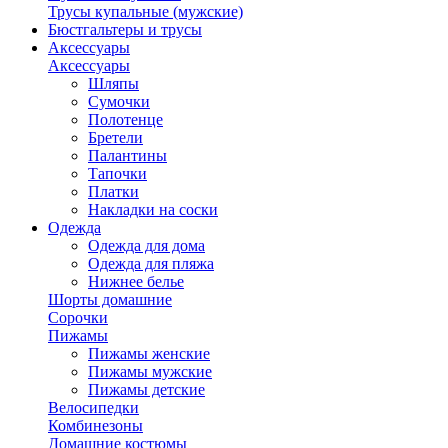
Трусы купальные (мужские)
Бюстгальтеры и трусы
Аксессуары
Аксессуары
Шляпы
Сумочки
Полотенце
Бретели
Палантины
Тапочки
Платки
Накладки на соски
Одежда
Одежда для дома
Одежда для пляжа
Нижнее белье
Шорты домашние
Сорочки
Пижамы
Пижамы женские
Пижамы мужские
Пижамы детские
Велосипедки
Комбинезоны
Домашние костюмы