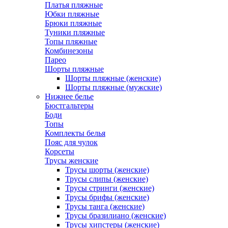
Платья пляжные
Юбки пляжные
Брюки пляжные
Туники пляжные
Топы пляжные
Комбинезоны
Парео
Шорты пляжные
Шорты пляжные (женские)
Шорты пляжные (мужские)
Нижнее белье
Бюстгальтеры
Боди
Топы
Комплекты белья
Пояс для чулок
Корсеты
Трусы женские
Трусы шорты (женские)
Трусы слипы (женские)
Трусы стринги (женские)
Трусы брифы (женские)
Трусы танга (женские)
Трусы бразилиано (женские)
Трусы хипстеры (женские)