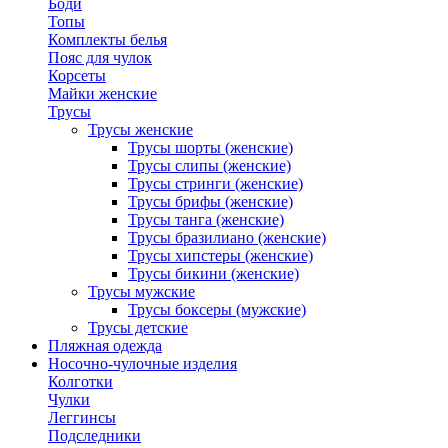
Боди
Топы
Комплекты белья
Пояс для чулок
Корсеты
Майки женские
Трусы
Трусы женские
Трусы шорты (женские)
Трусы слипы (женские)
Трусы стринги (женские)
Трусы брифы (женские)
Трусы танга (женские)
Трусы бразилиано (женские)
Трусы хипстеры (женские)
Трусы бикини (женские)
Трусы мужские
Трусы боксеры (мужские)
Трусы детские
Пляжная одежда
Носочно-чулочные изделия
Колготки
Чулки
Леггинсы
Подследники