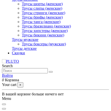
Трусы шорты (женские)
Трусы слипы (женские)
Трусы стринги (женские)
Трусы брифы (женские)
Трусы танга (женские)
Трусы бразилиано (женские)
Трусы хипстеры (женские)
Трусы бикини (женские)
Трусы мужские
Трусы боксеры (мужские)
Трусы детские
Скидки
Search
Войти
0
Корзина
Your cart
×
В вашей корзине больше ничего нет
Menu