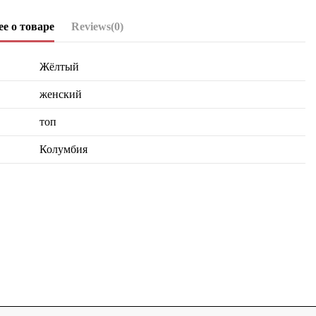
е о товаре
Reviews
(0)
Жёлтый
женский
топ
Колумбия