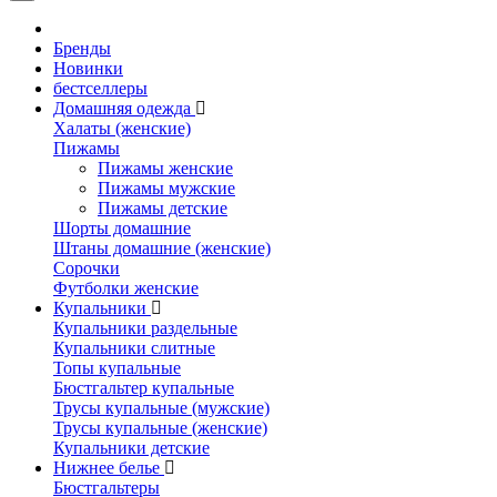
Бренды
Новинки
бестселлеры
Домашняя одежда
Халаты (женские)
Пижамы
Пижамы женские
Пижамы мужские
Пижамы детские
Шорты домашние
Штаны домашние (женские)
Сорочки
Футболки женские
Купальники
Купальники раздельные
Купальники слитные
Топы купальные
Бюстгальтер купальные
Трусы купальные (мужские)
Трусы купальные (женские)
Купальники детские
Нижнее белье
Бюстгальтеры