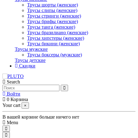
Трусы шорты (женские)
Трусы слипы (женские)
Трусы стринги (женские)
Трусы брифы (женские)
Трусы танга (женские)
Трусы бразилиано (женские)
Трусы хипстеры (женские)
Трусы бикини (женские)
Трусы мужские
Трусы боксеры (мужские)
Трусы детские
Скидки
Search
Войти
0
Корзина
Your cart
×
В вашей корзине больше ничего нет
Menu