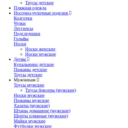
Трусы детские
Пляжная одежда
Носочно-чулочные изделия
Колготки
Чулки
Леггинсы
Подследники
Гольфы
Носки
Носки женские
Носки мужские
Детям
Купальники детские
Пижамы детские
Трусы детские
Мужчинам
Трусы мужские
Трусы боксеры (мужские)
Носки мужские
Пижамы мужские
Халаты (мужские)
Штаны домашние (мужские)
Шорты пляжные (мужские)
Майки мужские
Футболки мужские