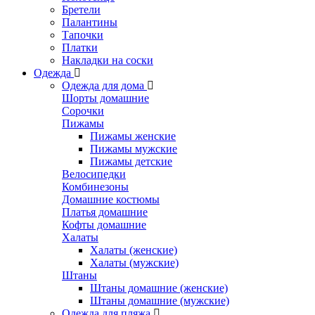
Бретели
Палантины
Тапочки
Платки
Накладки на соски
Одежда
Одежда для дома
Шорты домашние
Сорочки
Пижамы
Пижамы женские
Пижамы мужские
Пижамы детские
Велосипедки
Комбинезоны
Домашние костюмы
Платья домашние
Кофты домашние
Халаты
Халаты (женские)
Халаты (мужские)
Штаны
Штаны домашние (женские)
Штаны домашние (мужские)
Одежда для пляжа