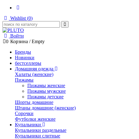
Wishlist (
0
)
Войти
0
Корзина
/
Empty
Бренды
Новинки
бестселлеры
Домашняя одежда
Халаты (женские)
Пижамы
Пижамы женские
Пижамы мужские
Пижамы детские
Шорты домашние
Штаны домашние (женские)
Сорочки
Футболки женские
Купальники
Купальники раздельные
Купальники слитные