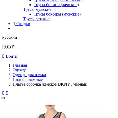
Трусы бикини (женские)
Трусы мужские
Трусы боксеры (мужские)
Трусы детские
Скидки
Русский
RUB ₽
Войти
Главная
Одежда
Одежда для пляжа
Платья пляжные
Платье-сорочка женское DKNY , Черный