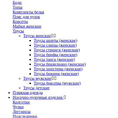
Боди
Топы
Комплекты белья
Пояс для чулок
Корсеты
Майки женские
Трусы
Трусы женские
Трусы шорты (женские)
Трусы слипы (женские)
Трусы стринги (женские)
Трусы брифы (женские)
Трусы танга (женские)
Трусы бразилиано (женские)
Трусы хипстеры (женские)
Трусы бикини (женские)
Трусы мужские
Трусы боксеры (мужские)
Трусы детские
Пляжная одежда
Носочно-чулочные изделия
Колготки
Чулки
Леггинсы
Подследники