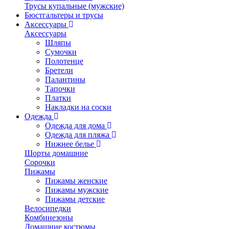
Трусы купальные (мужские)
Бюстгальтеры и трусы
Аксессуары
Аксессуары
Шляпы
Сумочки
Полотенце
Бретели
Палантины
Тапочки
Платки
Накладки на соски
Одежда
Одежда для дома
Одежда для пляжа
Нижнее белье
Шорты домашние
Сорочки
Пижамы
Пижамы женские
Пижамы мужские
Пижамы детские
Велосипедки
Комбинезоны
Домашние костюмы