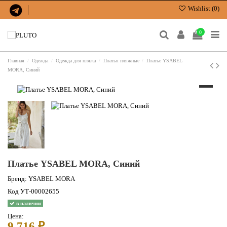
Wishlist (
0
)
0
Главная
Одежда
Одежда для пляжа
Платья пляжные
Платье YSABEL
MORA, Синий
Платье YSABEL MORA, Синий
Бренд:
YSABEL MORA
Код
УТ-00002655
в наличии
Цена:
9 716 ₽