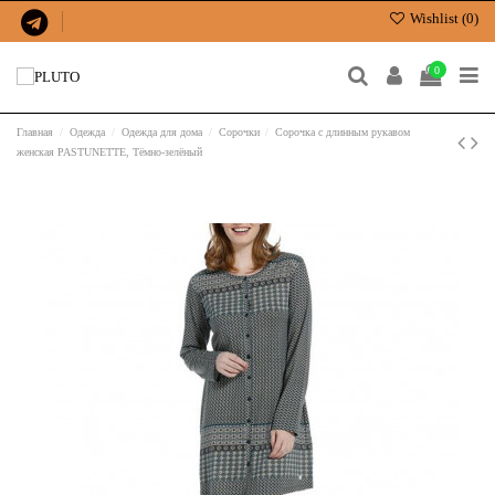
Wishlist (
0
)
0
Главная
Одежда
Одежда для дома
Сорочки
Сорочка с длинным рукавом
женская PASTUNETTE, Тёмно-зелёный