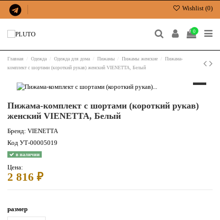
Wishlist (
0
)
0
Главная
Одежда
Одежда для дома
Пижамы
Пижамы женские
Пижама-
комплект с шортами (короткий рукав) женский VIENETTA, Белый
Пижама-комплект с шортами (короткий рукав)
женский VIENETTA, Белый
Бренд:
VIENETTA
Код
УТ-00005019
в наличии
Цена:
2 816 ₽
размер