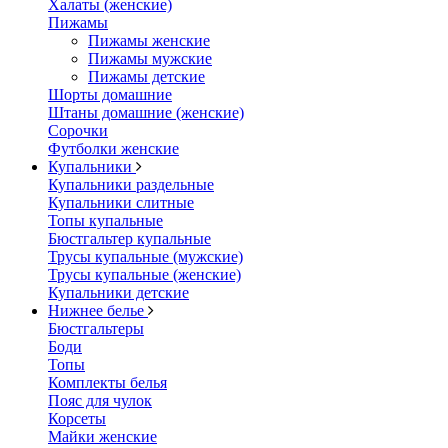
Халаты (женские)
Пижамы
Пижамы женские
Пижамы мужские
Пижамы детские
Шорты домашние
Штаны домашние (женские)
Сорочки
Футболки женские
Купальники
Купальники раздельные
Купальники слитные
Топы купальные
Бюстгальтер купальные
Трусы купальные (мужские)
Трусы купальные (женские)
Купальники детские
Нижнее белье
Бюстгальтеры
Боди
Топы
Комплекты белья
Пояс для чулок
Корсеты
Майки женские