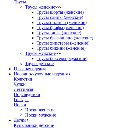
Трусы
Трусы женские
Трусы шорты (женские)
Трусы слипы (женские)
Трусы стринги (женские)
Трусы брифы (женские)
Трусы танга (женские)
Трусы бразилиано (женские)
Трусы хипстеры (женские)
Трусы бикини (женские)
Трусы мужские
Трусы боксеры (мужские)
Трусы детские
Пляжная одежда
Носочно-чулочные изделия
Колготки
Чулки
Леггинсы
Подследники
Гольфы
Носки
Носки женские
Носки мужские
Детям
Купальники детские