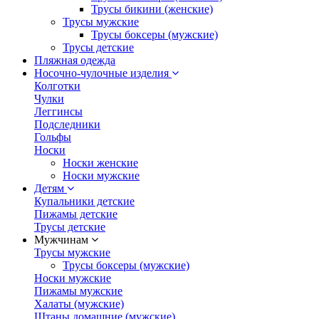
Трусы бикини (женские)
Трусы мужские
Трусы боксеры (мужские)
Трусы детские
Пляжная одежда
Носочно-чулочные изделия
Колготки
Чулки
Леггинсы
Подследники
Гольфы
Носки
Носки женские
Носки мужские
Детям
Купальники детские
Пижамы детские
Трусы детские
Мужчинам
Трусы мужские
Трусы боксеры (мужские)
Носки мужские
Пижамы мужские
Халаты (мужские)
Штаны домашние (мужские)