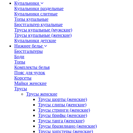
Купальники
Купальники раздельные
Купальники слитные
Топы купальные
Бюстгальтер купальные
Трусы купальные (мужские)
Трусы купальные (женские)
Купальники детские
Нижнее белье
Бюстгальтеры
Боди
Топы
Комплекты белья
Пояс для чулок
Корсеты
Майки женские
Трусы
Трусы женские
Трусы шорты (женские)
Трусы слипы (женские)
Трусы стринги (женские)
Трусы брифы (женские)
Трусы танга (женские)
Трусы бразилиано (женские)
Трусы хипстеры (женские)