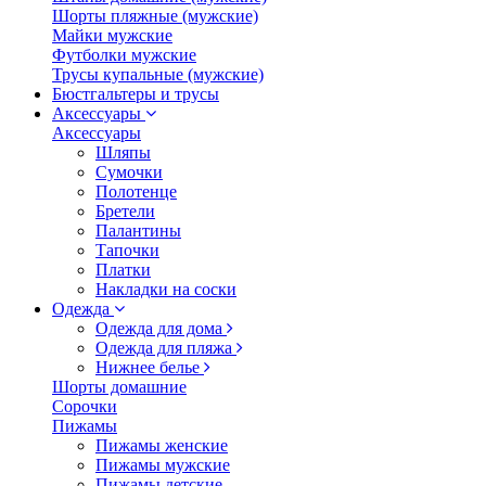
Шорты пляжные (мужские)
Майки мужские
Футболки мужские
Трусы купальные (мужские)
Бюстгальтеры и трусы
Аксессуары
Аксессуары
Шляпы
Сумочки
Полотенце
Бретели
Палантины
Тапочки
Платки
Накладки на соски
Одежда
Одежда для дома
Одежда для пляжа
Нижнее белье
Шорты домашние
Сорочки
Пижамы
Пижамы женские
Пижамы мужские
Пижамы детские