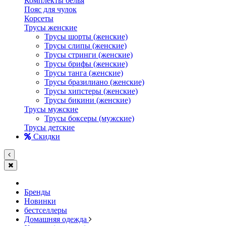
Комплекты белья
Пояс для чулок
Корсеты
Трусы женские
Трусы шорты (женские)
Трусы слипы (женские)
Трусы стринги (женские)
Трусы брифы (женские)
Трусы танга (женские)
Трусы бразилиано (женские)
Трусы хипстеры (женские)
Трусы бикини (женские)
Трусы мужские
Трусы боксеры (мужские)
Трусы детские
Скидки
Бренды
Новинки
бестселлеры
Домашняя одежда