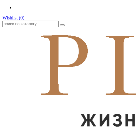
Wishlist (
0
)