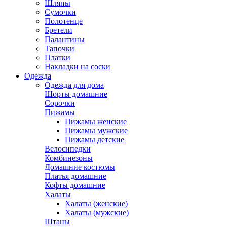
Шляпы
Сумочки
Полотенце
Бретели
Палантины
Тапочки
Платки
Накладки на соски
Одежда
Одежда для дома
Шорты домашние
Сорочки
Пижамы
Пижамы женские
Пижамы мужские
Пижамы детские
Велосипедки
Комбинезоны
Домашние костюмы
Платья домашние
Кофты домашние
Халаты
Халаты (женские)
Халаты (мужские)
Штаны