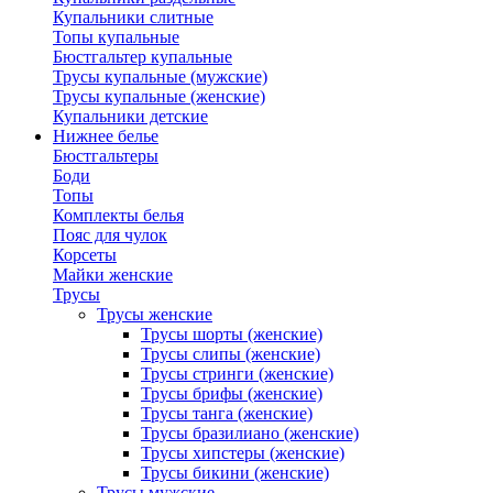
Купальники слитные
Топы купальные
Бюстгальтер купальные
Трусы купальные (мужские)
Трусы купальные (женские)
Купальники детские
Нижнее белье
Бюстгальтеры
Боди
Топы
Комплекты белья
Пояс для чулок
Корсеты
Майки женские
Трусы
Трусы женские
Трусы шорты (женские)
Трусы слипы (женские)
Трусы стринги (женские)
Трусы брифы (женские)
Трусы танга (женские)
Трусы бразилиано (женские)
Трусы хипстеры (женские)
Трусы бикини (женские)
Трусы мужские