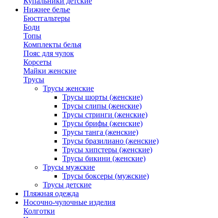
Купальники детские
Нижнее белье
Бюстгальтеры
Боди
Топы
Комплекты белья
Пояс для чулок
Корсеты
Майки женские
Трусы
Трусы женские
Трусы шорты (женские)
Трусы слипы (женские)
Трусы стринги (женские)
Трусы брифы (женские)
Трусы танга (женские)
Трусы бразилиано (женские)
Трусы хипстеры (женские)
Трусы бикини (женские)
Трусы мужские
Трусы боксеры (мужские)
Трусы детские
Пляжная одежда
Носочно-чулочные изделия
Колготки