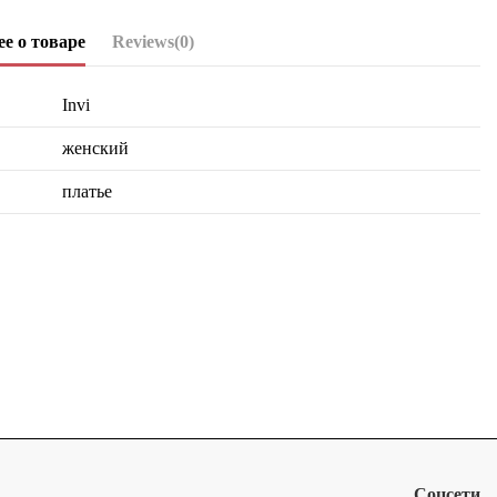
е о товаре
Reviews
(0)
Invi
женский
платье
Соцсети