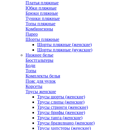
Платья пляжные
Юбки пляжные
Брюки пляжные
Туники пляжные
Топы пляжные
Комбинезоны
Парео
Шорты пляжные
Шорты пляжные (женские)
Шорты пляжные (мужские)
Нижнее белье
Бюстгальтеры
Боди
Топы
Комплекты белья
Пояс для чулок
Корсеты
Трусы женские
Трусы шорты (женские)
Трусы слипы (женские)
Трусы стринги (женские)
Трусы брифы (женские)
Трусы танга (женские)
Трусы бразилиано (женские)
Трусы хипстеры (женские)