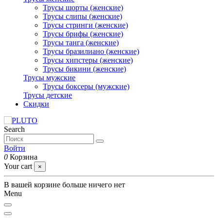
Трусы шорты (женские)
Трусы слипы (женские)
Трусы стринги (женские)
Трусы брифы (женские)
Трусы танга (женские)
Трусы бразилиано (женские)
Трусы хипстеры (женские)
Трусы бикини (женские)
Трусы мужские
Трусы боксеры (мужские)
Трусы детские
Скидки
Search
Войти
0
Корзина
Your cart
×
В вашей корзине больше ничего нет
Menu