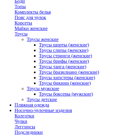
Боди
Топы
Комплекты белья
Пояс для чулок
Корсеты
Майки женские
Трусы
Трусы женские
Трусы шорты (женские)
Трусы слипы (женские)
Трусы стринги (женские)
Трусы брифы (женские)
Трусы танга (женские)
Трусы бразилиано (женские)
Трусы хипстеры (женские)
Трусы бикини (женские)
Трусы мужские
Трусы боксеры (мужские)
Трусы детские
Пляжная одежда
Носочно-чулочные изделия
Колготки
Чулки
Леггинсы
Подследники