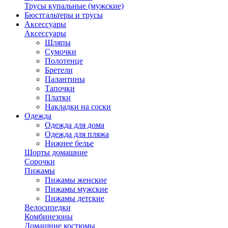
Трусы купальные (мужские)
Бюстгальтеры и трусы
Аксессуары
Аксессуары
Шляпы
Сумочки
Полотенце
Бретели
Палантины
Тапочки
Платки
Накладки на соски
Одежда
Одежда для дома
Одежда для пляжа
Нижнее белье
Шорты домашние
Сорочки
Пижамы
Пижамы женские
Пижамы мужские
Пижамы детские
Велосипедки
Комбинезоны
Домашние костюмы