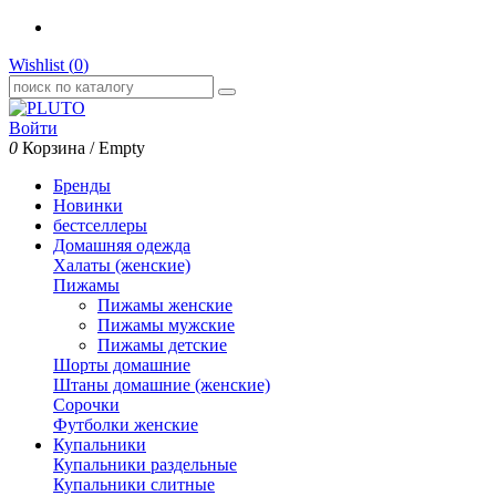
Wishlist (
0
)
Войти
0
Корзина
/
Empty
Бренды
Новинки
бестселлеры
Домашняя одежда
Халаты (женские)
Пижамы
Пижамы женские
Пижамы мужские
Пижамы детские
Шорты домашние
Штаны домашние (женские)
Сорочки
Футболки женские
Купальники
Купальники раздельные
Купальники слитные