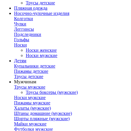
Трусы детские
Пляжная одежда
Носочно-чулочные изделия
Колготки
Чулки
Леггинсы
Подследники
Гольфы
Носки
Носки женские
Носки мужские
Детям
Купальники детские
Пижамы детские
Трусы детские
Мужчинам
Трусы мужские
Трусы боксеры (мужские)
Носки мужские
Пижамы мужские
Халаты (мужские)
Штаны домашние (мужские)
Шорты пляжные (мужские)
Майки мужские
Футболки мужские