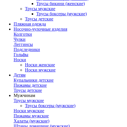
Трусы бикини (женские)
Трусы мужские
Трусы боксеры (мужские)
Трусы детские
Пляжная одежда
Носочно-чулочные изделия
Колготки
Чулки
Леггинсы
Подследники
Гольфы
Носки
Носки женские
Носки мужские
Детям
Купальники детские
Пижамы детские
Трусы детские
Мужчинам
Трусы мужские
Трусы боксеры (мужские)
Носки мужские
Пижамы мужские
Халаты (мужские)
Штаны домашние (мужские)