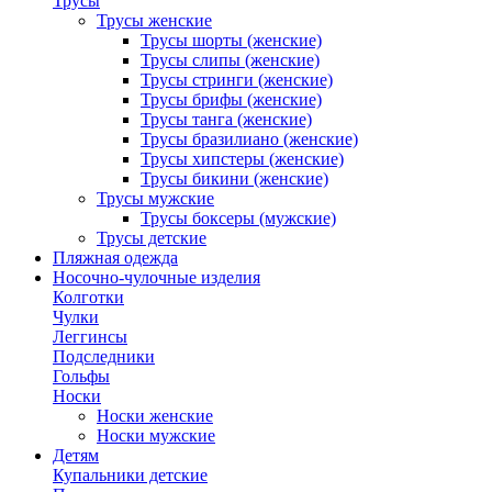
Трусы
Трусы женские
Трусы шорты (женские)
Трусы слипы (женские)
Трусы стринги (женские)
Трусы брифы (женские)
Трусы танга (женские)
Трусы бразилиано (женские)
Трусы хипстеры (женские)
Трусы бикини (женские)
Трусы мужские
Трусы боксеры (мужские)
Трусы детские
Пляжная одежда
Носочно-чулочные изделия
Колготки
Чулки
Леггинсы
Подследники
Гольфы
Носки
Носки женские
Носки мужские
Детям
Купальники детские