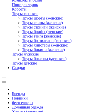
Комплекты белья
Пояс для чулок
Корсеты
Трусы женские
Трусы шорты (женские)
Трусы слипы (женские)
Трусы стринги (женские)
Трусы брифы (женские)
Трусы танга (женские)
Трусы бразилиано (женские)
Трусы хипстеры (женские)
Трусы бикини (женские)
Трусы мужские
Трусы боксеры (мужские)
Трусы детские
Скидки
Бренды
Новинки
бестселлеры
Домашняя одежда
Халаты (женские)