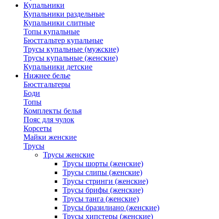
Купальники
Купальники раздельные
Купальники слитные
Топы купальные
Бюстгальтер купальные
Трусы купальные (мужские)
Трусы купальные (женские)
Купальники детские
Нижнее белье
Бюстгальтеры
Боди
Топы
Комплекты белья
Пояс для чулок
Корсеты
Майки женские
Трусы
Трусы женские
Трусы шорты (женские)
Трусы слипы (женские)
Трусы стринги (женские)
Трусы брифы (женские)
Трусы танга (женские)
Трусы бразилиано (женские)
Трусы хипстеры (женские)