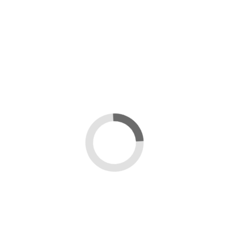
авом
елый